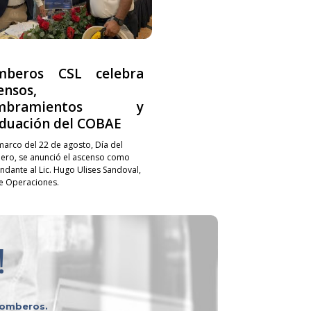
mberos CSL celebra
ensos,
mbramientos y
duación del COBAE
 marco del 22 de agosto, Día del
ro, se anunció el ascenso como
dante al Lic. Hugo Ulises Sandoval,
de Operaciones.
!
 bomberos.