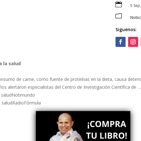

5 Sep
m
Notic
Siguenos:
 la salud
consumo de carne, como fuente de proteínas en la dieta, causa deterio
os alertaron especialistas del Centro de Investigación Científica de 
la saludNotimundo
la saludRadioFórmula