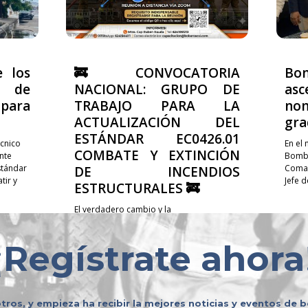
e los
🚒 CONVOCATORIA
Bo
 de
NACIONAL: GRUPO DE
asc
ara
TRABAJO PARA LA
no
ACTUALIZACIÓN DEL
gra
ESTÁNDAR EC0426.01
cnico
En el
COMBATE Y EXTINCIÓN
nte
Bombe
stándar
Coman
DE INCENDIOS
ir y
Jefe 
ESTRUCTURALES 🚒
El verdadero cambio y la
profesionalización de nuestra labor no se
construyen de manera individual; se
¡
Regístrate ahora
logran compartiendo experiencias,
sumando voluntades y trabajando en
equipo. 🤝✨ Te invitamos a...
tros, y empieza ha recibir la mejores noticias y eventos de