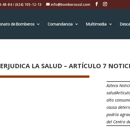
4-48-84 / (624) 105-12-13
info@bomberoscsl.com
onato de Bomberos
Comandancia
Multimedia
Desca
RJUDICA LA SALUD – ARTÍCULO 7 NOTI
Azteca Notic
saludArtícul
alto consumo
causa deteri
podría agrav
del Centro d