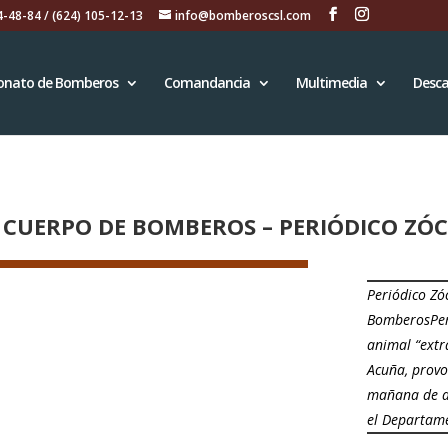
4-48-84 / (624) 105-12-13
info@bomberoscsl.com
onato de Bomberos
Comandancia
Multimedia
Desca
L CUERPO DE BOMBEROS – PERIÓDICO ZÓ
Periódico Zó
BomberosPeri
animal “extr
Acuña, provo
mañana de ay
el Departam