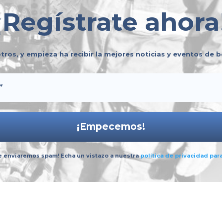
construyen de manera individual; se
¡
Regístrate ahora
logran compartiendo experiencias,
sumando voluntades y trabajando en
equipo. 🤝✨ Te invitamos a...
tros, y empieza ha recibir la mejores noticias y eventos de
 enviaremos spam! Echa un vistazo a nuestra
política de privacidad
par