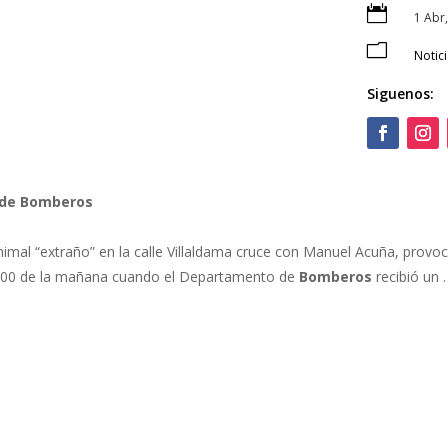

1 Abr
m
Notic
Siguenos:
 de
Bomberos
imal “extraño” en la calle Villaldama cruce con Manuel Acuña, provo
 9:00 de la mañana cuando el Departamento de
Bomberos
recibió un 