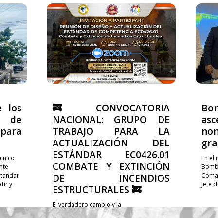
e los
🚒 CONVOCATORIA
Bo
 de
NACIONAL: GRUPO DE
asc
ara
TRABAJO PARA LA
no
ACTUALIZACIÓN DEL
gra
ESTÁNDAR EC0426.01
cnico
En el
COMBATE Y EXTINCIÓN
nte
Bombe
stándar
Coman
DE INCENDIOS
ir y
Jefe 
ESTRUCTURALES 🚒
El verdadero cambio y la
profesionalización de nuestra labor no se