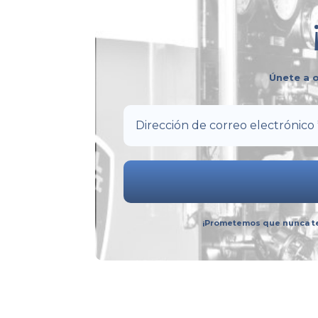
Únete a o
¡Prometemos que nunca te