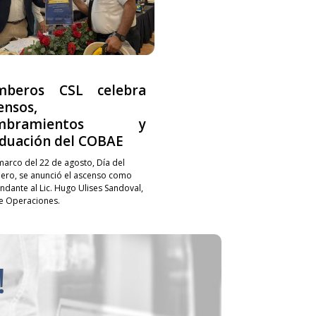
mberos CSL celebra
ensos,
mbramientos y
duación del COBAE
 marco del 22 de agosto, Día del
ro, se anunció el ascenso como
dante al Lic. Hugo Ulises Sandoval,
de Operaciones.
!