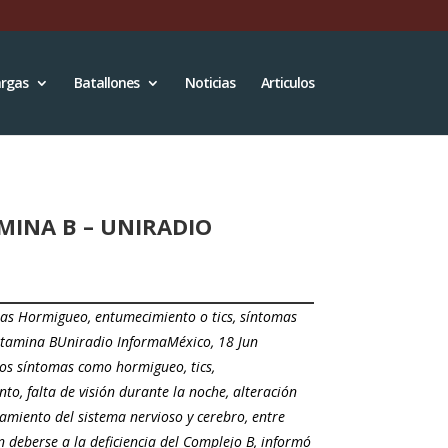
rgas
Batallones
Noticias
Articulos
MINA B – UNIRADIO
ias Hormigueo, entumecimiento o tics, síntomas
vitamina BUniradio InformaMéxico, 18 Jun
Los síntomas como hormigueo, tics,
to, falta de visión durante la noche, alteración
namiento del sistema nervioso y cerebro, entre
n deberse a la deficiencia del Complejo B, informó