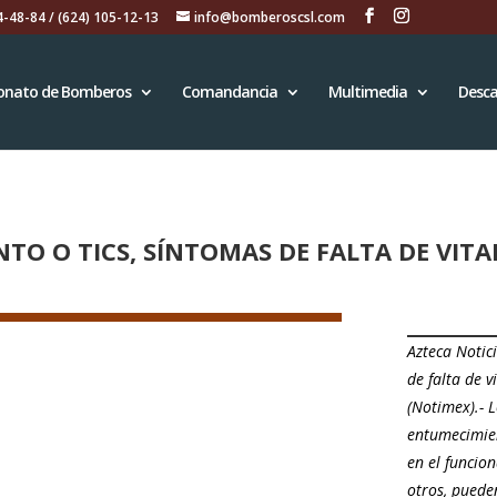
4-48-84 / (624) 105-12-13
info@bomberoscsl.com
onato de Bomberos
Comandancia
Multimedia
Desca
O O TICS, SÍNTOMAS DE FALTA DE VITA
Azteca Notic
de falta de 
(Notimex).- 
entumecimien
en el funcio
otros, puede