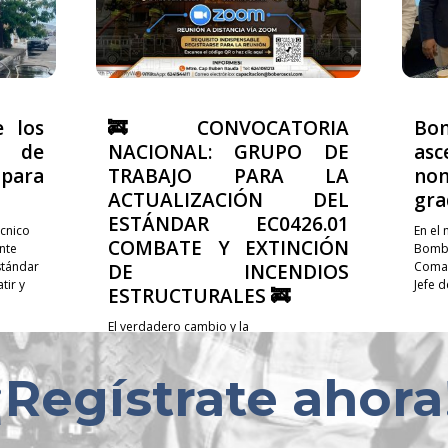
e los
🚒 CONVOCATORIA
Bo
 de
NACIONAL: GRUPO DE
asc
ara
TRABAJO PARA LA
no
ACTUALIZACIÓN DEL
gra
ESTÁNDAR EC0426.01
cnico
En el
COMBATE Y EXTINCIÓN
nte
Bombe
stándar
Coman
DE INCENDIOS
ir y
Jefe 
ESTRUCTURALES 🚒
El verdadero cambio y la
profesionalización de nuestra labor no se
construyen de manera individual; se
¡
Regístrate ahora
logran compartiendo experiencias,
sumando voluntades y trabajando en
equipo. 🤝✨ Te invitamos a...