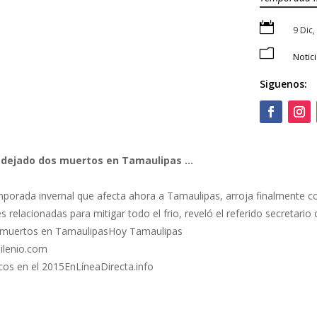

9 Dic
m
Notic
Siguenos:
a dejado dos muertos en Tamaulipas
…
emporada invernal que afecta ahora a Tamaulipas, arroja finalmente
 relacionadas para mitigar todo el frio, reveló el referido secretario
 muertos en TamaulipasHoy Tamaulipas
Milenio.com
cos en el 2015EnLíneaDirecta.info