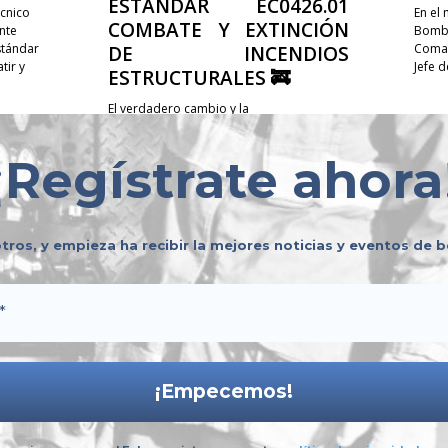
ESTÁNDAR EC0426.01
cnico
En el
COMBATE Y EXTINCIÓN
nte
Bombe
stándar
Coman
DE INCENDIOS
ir y
Jefe 
ESTRUCTURALES 🚒
El verdadero cambio y la
profesionalización de nuestra labor no se
construyen de manera individual; se
¡
Regístrate ahora
logran compartiendo experiencias,
sumando voluntades y trabajando en
equipo. 🤝✨ Te invitamos a...
tros, y empieza ha recibir la mejores noticias y eventos de