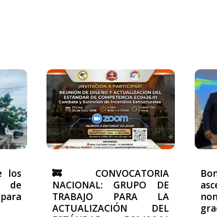
e los
🚒 CONVOCATORIA
Bo
 de
NACIONAL: GRUPO DE
asc
ara
TRABAJO PARA LA
no
ACTUALIZACIÓN DEL
gra