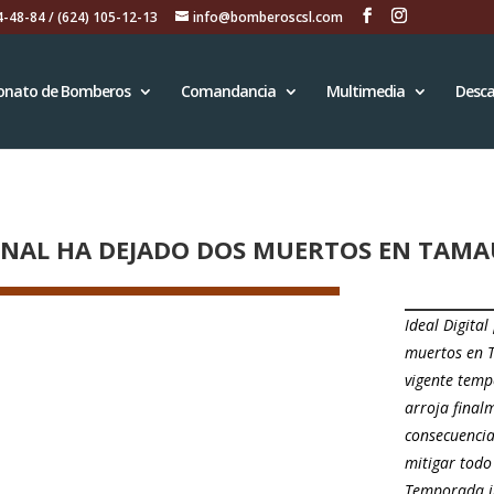
4-48-84 / (624) 105-12-13
info@bomberoscsl.com
onato de Bomberos
Comandancia
Multimedia
Desca
NAL HA DEJADO DOS MUERTOS EN TAMAUL
Ideal Digita
muertos en T
vigente temp
arroja final
consecuencia
mitigar todo 
Temporada i