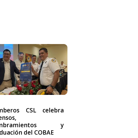
mberos CSL celebra
ensos,
mbramientos y
duación del COBAE