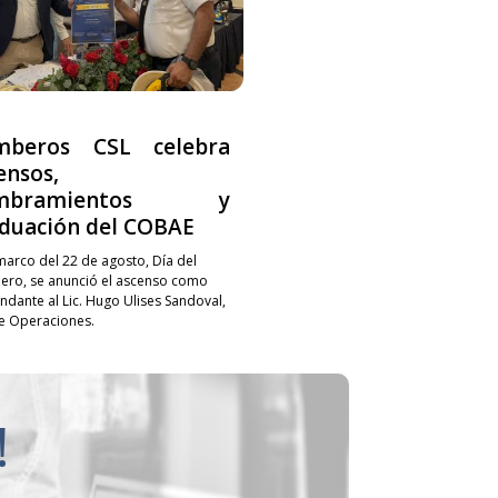
mberos CSL celebra
ensos,
mbramientos y
duación del COBAE
 marco del 22 de agosto, Día del
ro, se anunció el ascenso como
dante al Lic. Hugo Ulises Sandoval,
de Operaciones.
!