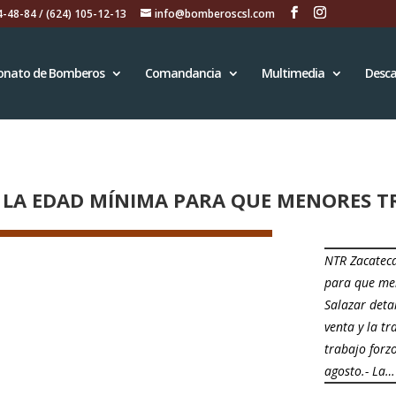
4-48-84 / (624) 105-12-13
info@bomberoscsl.com
onato de Bomberos
Comandancia
Multimedia
Desca
A LA EDAD MÍNIMA PARA QUE MENORES TR
NTR Zacateca
para que men
Salazar deta
venta y la tr
trabajo forz
agosto.- La…