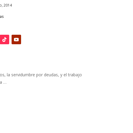
o, 2014
ias
os, la servidumbre por deudas, y el trabajo
na …