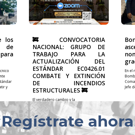
e los
🚒 CONVOCATORIA
Bo
 de
NACIONAL: GRUPO DE
asc
ara
TRABAJO PARA LA
no
ACTUALIZACIÓN DEL
gra
ESTÁNDAR EC0426.01
cnico
En el
COMBATE Y EXTINCIÓN
nte
Bombe
stándar
Coman
DE INCENDIOS
ir y
Jefe 
ESTRUCTURALES 🚒
El verdadero cambio y la
profesionalización de nuestra labor no se
construyen de manera individual; se
¡
Regístrate ahora
logran compartiendo experiencias,
sumando voluntades y trabajando en
equipo. 🤝✨ Te invitamos a...