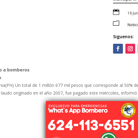

18 Ju
m
Notic
Siguenos:
o a
bomberos
o
ia(PH) Un total de 1 millón 677 mil pesos que corresponde al 50% d
un laudo originado en el año 2007, fue pagado este miércoles, informó