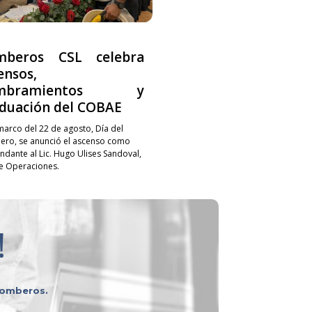
mberos CSL celebra
ensos,
mbramientos y
duación del COBAE
 marco del 22 de agosto, Día del
ro, se anunció el ascenso como
dante al Lic. Hugo Ulises Sandoval,
de Operaciones.
!
 bomberos.