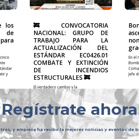
e los
🚒 CONVOCATORIA
Bo
 de
NACIONAL: GRUPO DE
asc
ara
TRABAJO PARA LA
no
ACTUALIZACIÓN DEL
gra
ESTÁNDAR EC0426.01
cnico
En el
COMBATE Y EXTINCIÓN
nte
Bombe
stándar
Coman
DE INCENDIOS
ir y
Jefe 
ESTRUCTURALES 🚒
El verdadero cambio y la
profesionalización de nuestra labor no se
construyen de manera individual; se
¡
Regístrate ahora
logran compartiendo experiencias,
sumando voluntades y trabajando en
equipo. 🤝✨ Te invitamos a...
tros, y empieza ha recibir la mejores noticias y eventos de