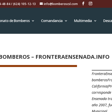
4-48-84 / (624) 105-12-13
info@bomberoscsl.com
onato de Bomberos
Comandancia
Multimedia
Desca
 BOMBEROS – FRONTERAENSENADA.INFO
FronteraEnse
bomberosFro
California(P
corresponde
Ensenada tra
año 2007, fu
Municipal …