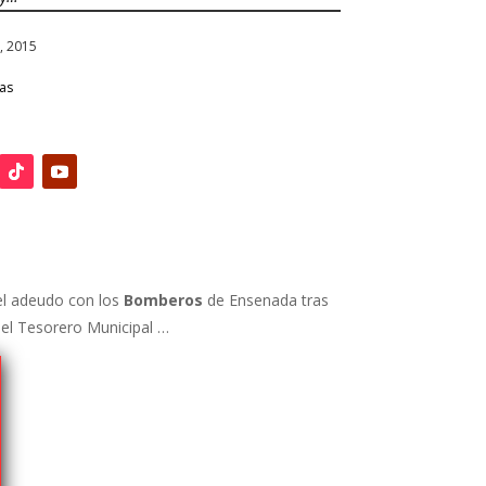
n, 2015
ias
el adeudo con los
Bomberos
de Ensenada tras
 el Tesorero Municipal …