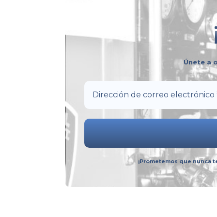
Únete a o
¡Prometemos que nunca te