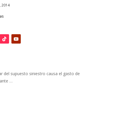
, 2014
ias
ar del supuesto siniestro causa el gasto de
dante …