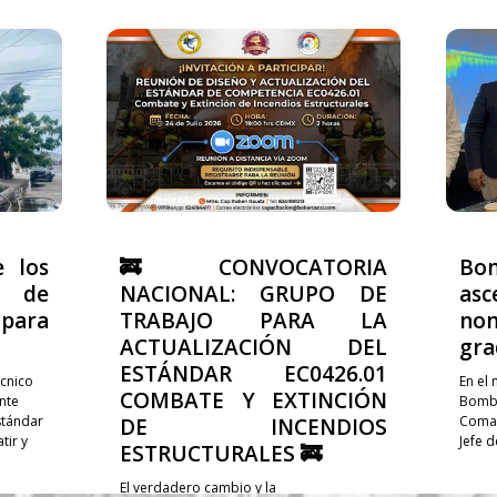
e los
🚒 CONVOCATORIA
Bo
 de
NACIONAL: GRUPO DE
asc
ara
TRABAJO PARA LA
no
ACTUALIZACIÓN DEL
gra
ESTÁNDAR EC0426.01
cnico
En el
COMBATE Y EXTINCIÓN
nte
Bombe
stándar
Coman
DE INCENDIOS
ir y
Jefe 
ESTRUCTURALES 🚒
El verdadero cambio y la