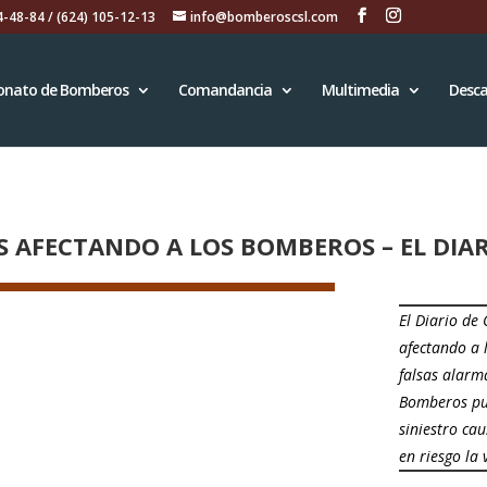
4-48-84 / (624) 105-12-13
info@bomberoscsl.com
onato de Bomberos
Comandancia
Multimedia
Desca
S AFECTANDO A LOS BOMBEROS – EL DIAR
El Diario de
afectando a 
falsas alarm
Bomberos pue
siniestro ca
en riesgo la