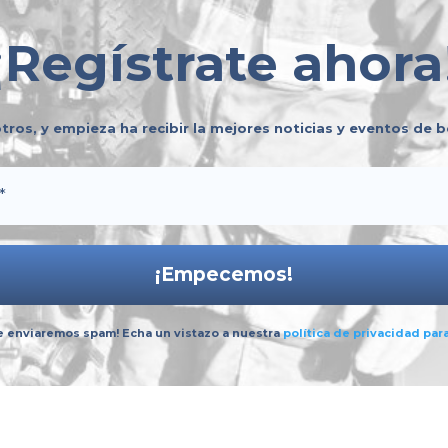
profesionalización de nuestra labor no se
construyen de manera individual; se
¡
Regístrate ahora
logran compartiendo experiencias,
sumando voluntades y trabajando en
equipo. 🤝✨ Te invitamos a...
tros, y empieza ha recibir la mejores noticias y eventos de
 enviaremos spam! Echa un vistazo a nuestra
política de privacidad
par