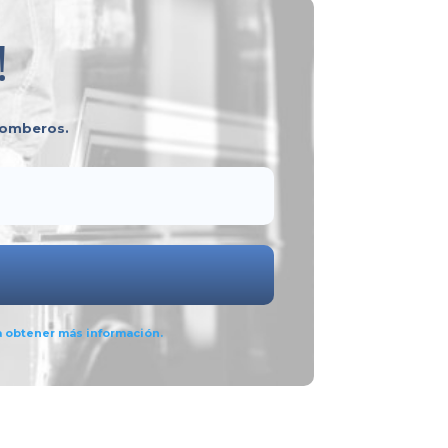
!
 bomberos.
a obtener más información.