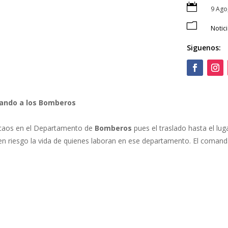

9 Ago
m
Notic
Siguenos:
tando a los
Bomberos
 caos en el Departamento de
Bomberos
pues el traslado hasta el lug
n riesgo la vida de quienes laboran en ese departamento. El coman