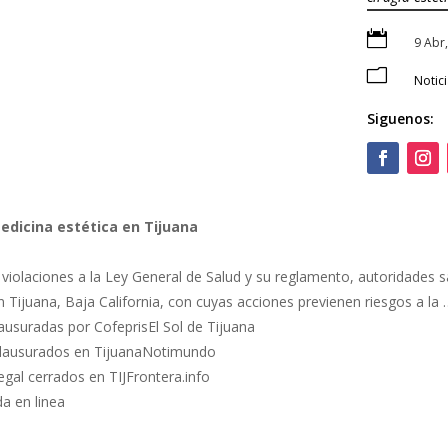

9 Abr
m
Notic
Siguenos:
edicina estética en Tijuana
iolaciones a la Ley General de Salud y su reglamento, autoridades sa
n Tijuana, Baja California, con cuyas acciones previenen riesgos a la 
clausuradas por CofeprisEl Sol de Tijuana
 clausurados en TijuanaNotimundo
egal cerrados en TIJFrontera.info
da en linea