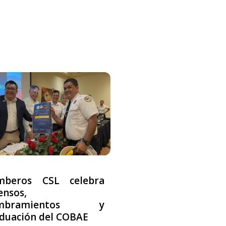
mberos CSL celebra
ensos,
mbramientos y
duación del COBAE