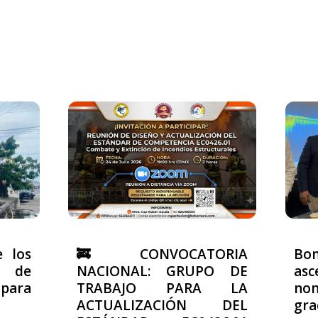
e los
🚒 CONVOCATORIA
Bo
 de
NACIONAL: GRUPO DE
asc
ara
TRABAJO PARA LA
no
ACTUALIZACIÓN DEL
gra