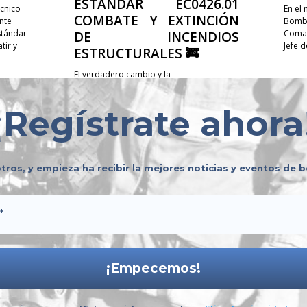
ESTÁNDAR EC0426.01
cnico
En el
COMBATE Y EXTINCIÓN
nte
Bombe
stándar
Coman
DE INCENDIOS
ir y
Jefe 
ESTRUCTURALES 🚒
El verdadero cambio y la
profesionalización de nuestra labor no se
construyen de manera individual; se
¡
Regístrate ahora
logran compartiendo experiencias,
sumando voluntades y trabajando en
equipo. 🤝✨ Te invitamos a...
tros, y empieza ha recibir la mejores noticias y eventos de