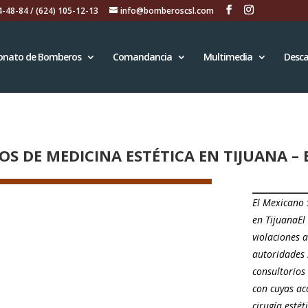
4-48-84 / (624) 105-12-13
info@bomberoscsl.com
onato de Bomberos
Comandancia
Multimedia
Desca
S DE MEDICINA ESTÉTICA EN TIJUANA –
El Mexicano 
en TijuanaEl
violaciones 
autoridades 
consultorios 
con cuyas ac
cirugía esté