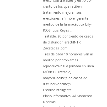
eréctil son tratables y en 70 por
ciento de los que reciben
tratamiento mejoran sus
erecciones, afirmó el gerente
médico de la farmacéutica Lilly-
ICOS, Luis Reyes …
Tratable, 95 por ciento de casos
de disfunción eréctilNTR
Zacatecas .com
Tres de cada 10 hombres van al
médico por problemas
reproductivosLa Jornada en linea
MÉXICO: Tratable,
mayor&iacute;a de casos de
disfunci&oacute;n
…
EntornoInteligente
Plano informativo -Al Momento
Noticias