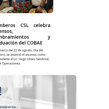
mberos CSL celebra
ensos,
mbramientos y
duación del COBAE
 marco del 22 de agosto, Día del
ro, se anunció el ascenso como
dante al Lic. Hugo Ulises Sandoval,
de Operaciones.
!
 bomberos.