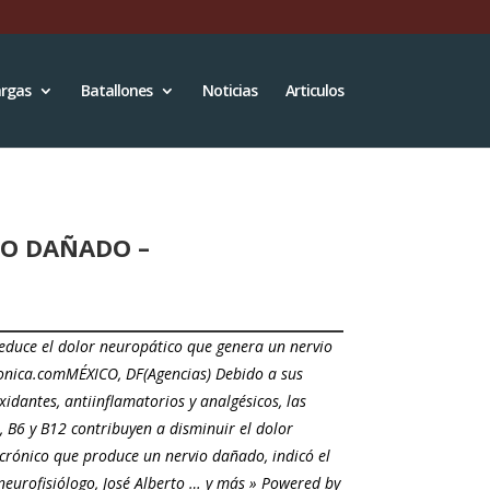
rgas
Batallones
Noticias
Articulos
IO DAÑADO –
educe el dolor neuropático que genera un nervio
nica.comMÉXICO, DF(Agencias) Debido a sus
xidantes, antiinflamatorios y analgésicos, las
, B6 y B12 contribuyen a disminuir el dolor
crónico que produce un nervio dañado, indicó el
neurofisiólogo, José Alberto … y más » Powered by