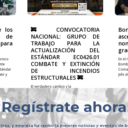
e los
🚒 CONVOCATORIA
Bo
 de
NACIONAL: GRUPO DE
asc
ara
TRABAJO PARA LA
no
ACTUALIZACIÓN DEL
gra
ESTÁNDAR EC0426.01
cnico
En el
COMBATE Y EXTINCIÓN
nte
Bombe
stándar
Coman
DE INCENDIOS
ir y
Jefe 
ESTRUCTURALES 🚒
El verdadero cambio y la
profesionalización de nuestra labor no se
construyen de manera individual; se
¡
Regístrate ahora
logran compartiendo experiencias,
sumando voluntades y trabajando en
equipo. 🤝✨ Te invitamos a...
tros, y empieza ha recibir la mejores noticias y eventos de