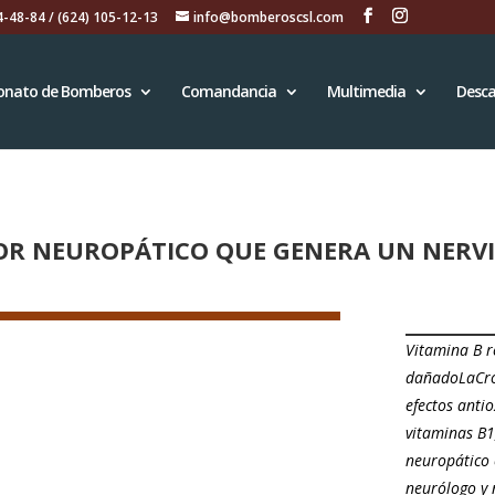
4-48-84 / (624) 105-12-13
info@bomberoscsl.com
onato de Bomberos
Comandancia
Multimedia
Desca
LOR NEUROPÁTICO QUE GENERA UN NERV
Vitamina B r
dañadoLaCro
efectos antio
vitaminas B1
neuropático 
neurólogo y 