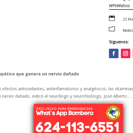
WPeMatico

22 Ma
m
Notic
Siguenos:
ropático que genera un nervio dañado
fectos antioxidantes, antiinflamatorios y analgésicos, las vitaminas
 nervio dañado, indicó el neurólogo y neurofisiólogo, José Alberto …